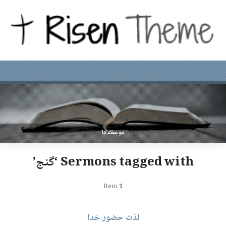
موعظه‌ها
Sermons tagged with ‘گنج’
Item
1
لذت حضور خدا