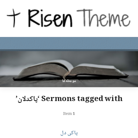
موعظه‌ها
Sermons tagged with ‘پاکدلان’
Item
1
پاکی دل