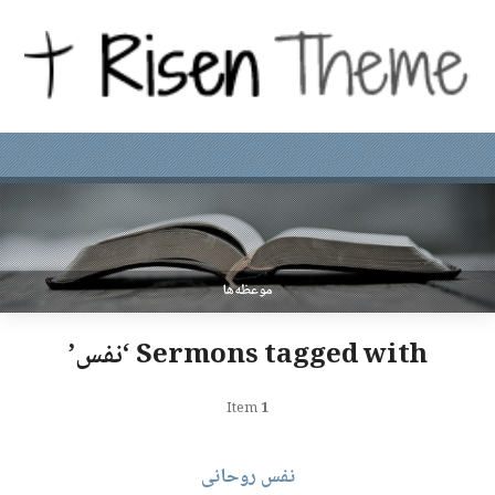
موعظه‌ها
Sermons tagged with ‘نفس’
Item
1
نفس روحانی