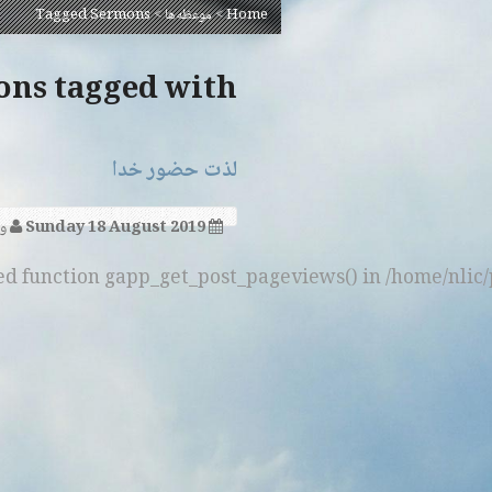
Home
>
موعظه‌ها
>
Tagged Sermons
Sermons tagged with
لذت حضور خدا
Sunday 18 August 2019
وا
ned function gapp_get_post_pageviews() in /home/nlic