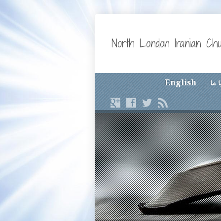
North London Iranian Ch
 ما
English