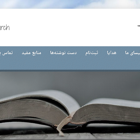
urch
یسای ما
هدایا
ثبت‌نام
دست نوشته‌ها
منابع مفید
تماس با