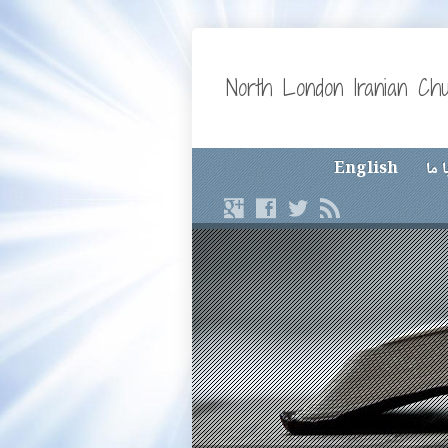
North London Iranian Ch
 ما
English