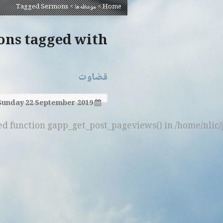
Home
>
موعظه‌ها
>
Tagged Sermons
Sermons tagged with 
قضاوت
Sunday 22 September 2019
ned function gapp_get_post_pageviews() in /home/nlic