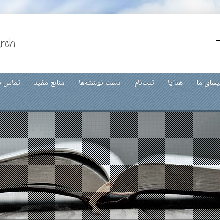
urch
یسای ما
هدایا
ثبت‌نام
دست نوشته‌ها
منابع مفید
تماس با