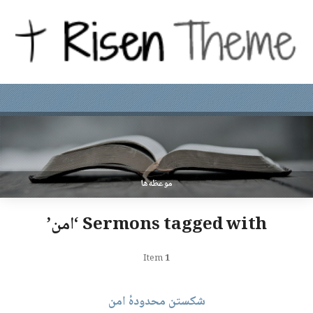
موعظه‌ها
Sermons tagged with ‘امن’
Item
1
شکستن محدودۀ امن