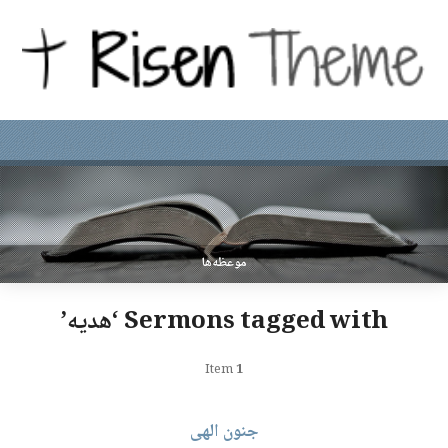
موعظه‌ها
Sermons tagged with ‘هدیه’
Item
1
جنون الهی