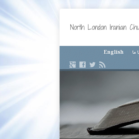
North London Iranian Ch
 ما
English