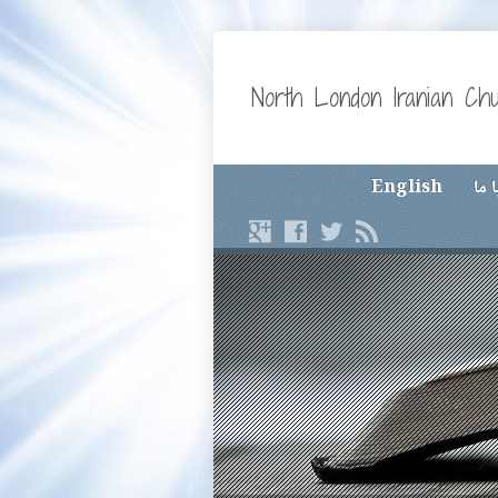
North London Iranian Ch
 ما
English