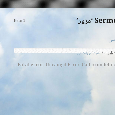
 ‘مزور’
Item
1
یسی
واعظ:
کورش جهانشاهی
Fatal error
: Uncaught Error: Call to undefi