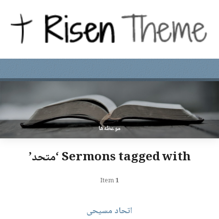
موعظه‌ها
Sermons tagged with ‘متحد’
Item
1
اتحاد مسیحی