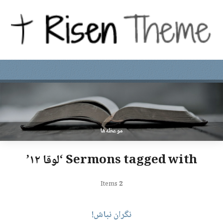
موعظه‌ها
Sermons tagged with ‘لوقا ۱۲’
Items
2
نگران نباش!