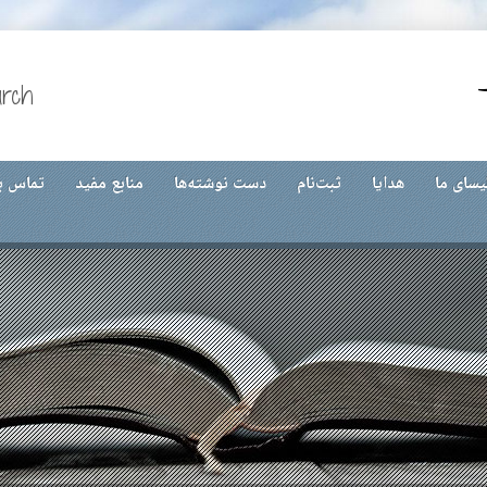
urch
یسای ما
هدایا
ثبت‌نام
دست نوشته‌ها
منابع مفید
تماس با