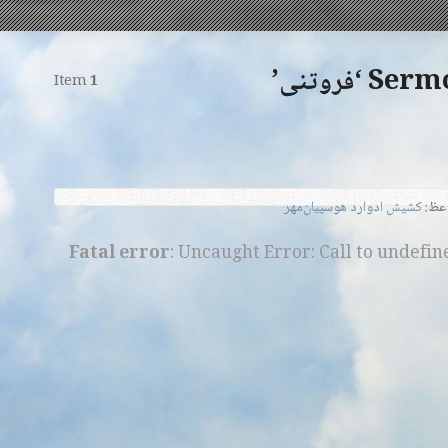
فروتنی’
Item
1
عظ:
کشیش ادوارد هوسپیان‌مهر
Fatal error
: Uncaught Error: Call to undefi