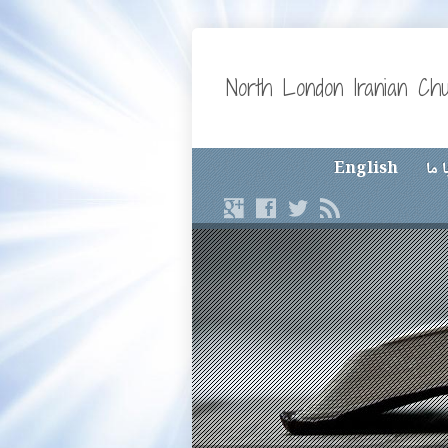
North London Iranian Ch
 ما
English