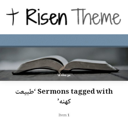
موعظه‌ها
Sermons tagged with ‘طبیعت
کهنه’
Item
1