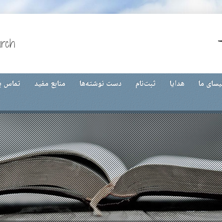
urch
یسای ما
هدایا
ثبت‌نام
دست نوشته‌ها
منابع مفید
تماس با