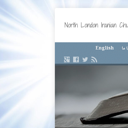
North London Iranian Ch
 ما
English