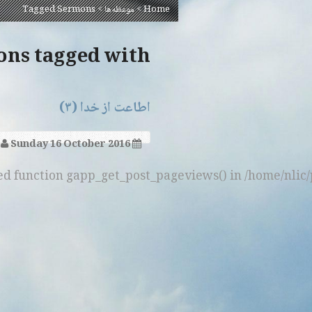
Home
>
موعظه‌ها
>
Tagged Sermons
Sermons tagged with
اطاعت از خدا (۳)
Sunday 16 October 2016
و
ned function gapp_get_post_pageviews() in /home/nlic