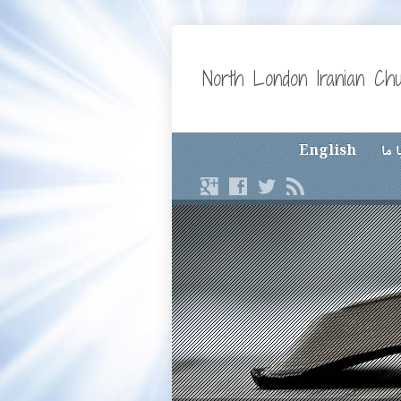
North London Iranian Ch
 ما
English