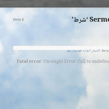
 ‘شرط’
Item
1
اعظ:
کشیش ادوارد هوسپیان‌مهر
Fatal error
: Uncaught Error: Call to undefi