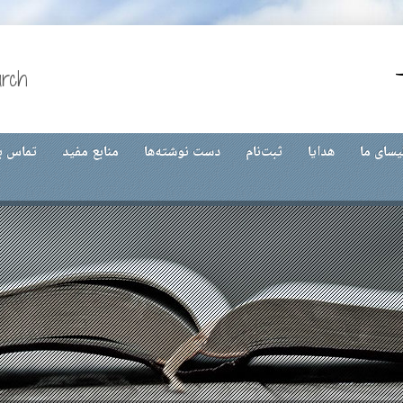
urch
یسای ما
هدایا
ثبت‌نام
دست نوشته‌ها
منابع مفید
تماس با