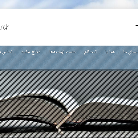
urch
یسای ما
هدایا
ثبت‌نام
دست نوشته‌ها
منابع مفید
تماس با