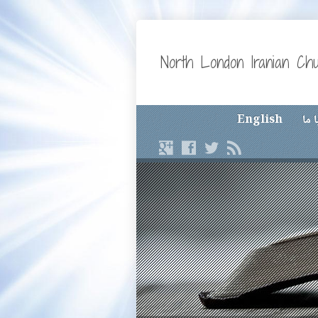
North London Iranian Ch
 ما
English