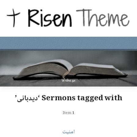
موعظه‌ها
Sermons tagged with ‘دیدبانی’
Item
1
امنیت