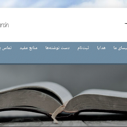
urch
یسای ما
هدایا
ثبت‌نام
دست نوشته‌ها
منابع مفید
تماس با