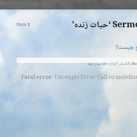
ات زنده’
Item
1
ح چیست؟
عظ:
کشیش ادوارد هوسپیان‌مهر
Fatal error
: Uncaught Error: Call to undefi