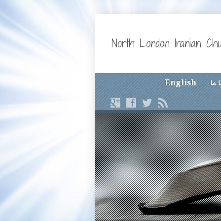
North London Iranian Ch
 ما
English