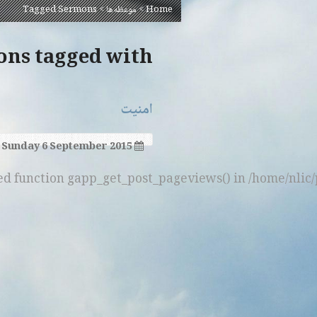
Home
>
موعظه‌ها
>
Tagged Sermons
Sermons tagged with 
امنیت
Sunday 6 September 2015
ned function gapp_get_post_pageviews() in /home/nlic