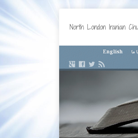
North London Iranian Ch
 ما
English