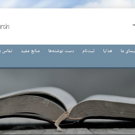
urch
یسای ما
هدایا
ثبت‌نام
دست نوشته‌ها
منابع مفید
تماس با