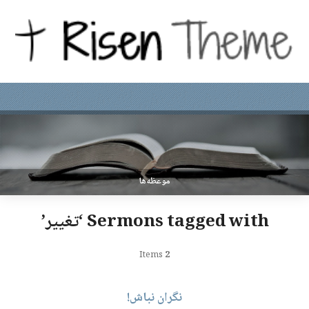
موعظه‌ها
Sermons tagged with ‘تغییر’
Items
2
نگران نباش!