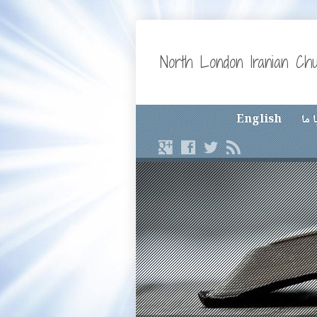
North London Iranian Ch
 ما
English