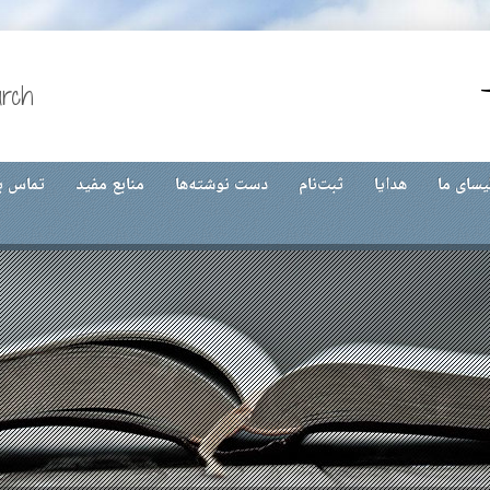
urch
یسای ما
هدایا
ثبت‌نام
دست نوشته‌ها
منابع مفید
تماس با