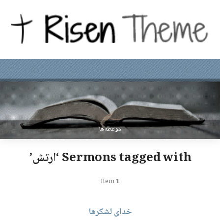
موعظه‌ها
Sermons tagged with ‘ارتش’
Item
1
خدای لشکرها