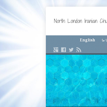
North London Iranian Ch
 ما
English