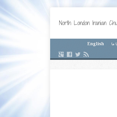
North London Iranian Ch
 ما
English