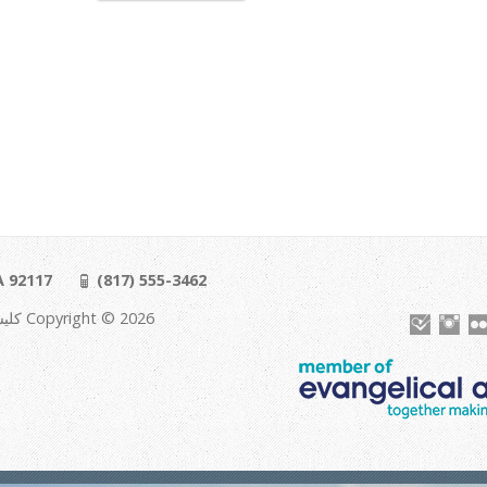
A 92117
(817) 555-3462
Copyright © 2026 کلیسای ایرانیان شمال لندن. Powered by