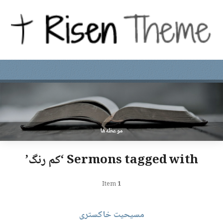
موعظه‌ها
Sermons tagged with ‘کم رنگ’
Item
1
مسیحیت خاکستری