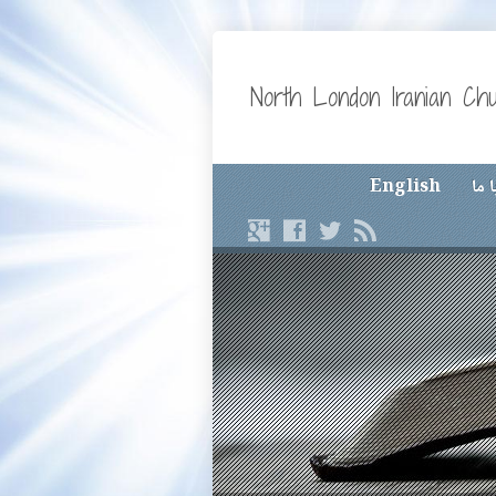
North London Iranian Ch
 ما
English