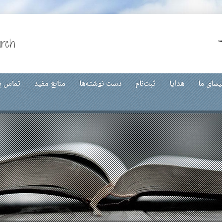
urch
یسای ما
هدایا
ثبت‌نام
دست نوشته‌ها
منابع مفید
تماس با