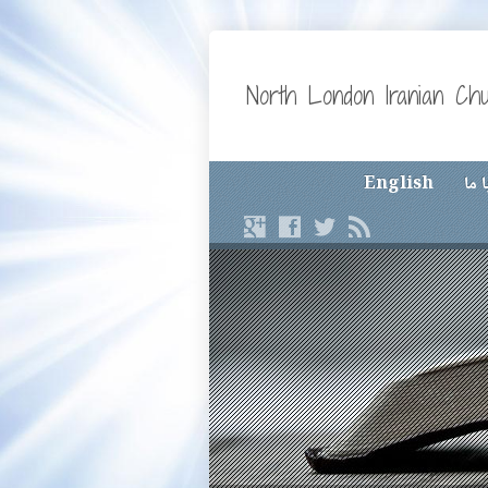
North London Iranian Ch
 ما
English