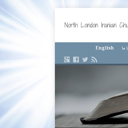
North London Iranian Ch
English
تما