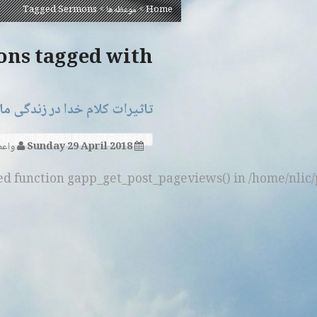
Tagged Sermons
>
موعظه‌ها
>
Home
tagged with ‘مردان خدا’
طاعت و نااطاعتی از احکام خدا
اعظ:
Sunday 29 April 2018
ned function gapp_get_post_pageviews() in /home/nlic