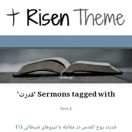
موعظه‌ها
Sermons tagged with ‘قدرت’
Item
1
قدرت روح القدس در مقابله با نیروهای شیطانی (۱)