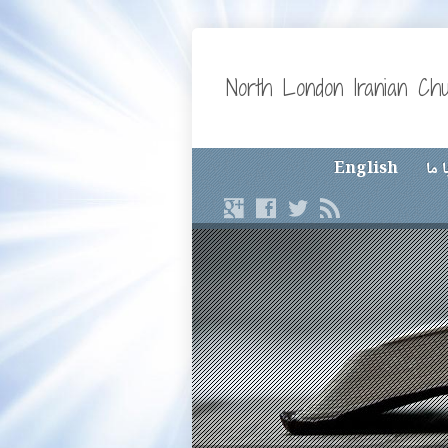
North London Iranian Ch
 ما
English