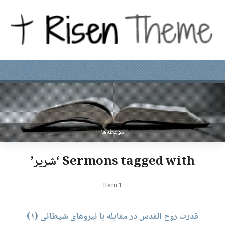
موعظه‌ها
Sermons tagged with ‘شریر’
Item
1
قدرت روح القدس در مقابله با نیروهای شیطانی (۱)