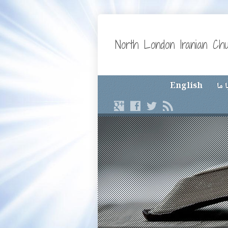
North London Iranian Ch
 ما
English