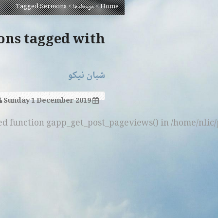
Home
>
موعظه‌ها
>
Tagged Sermons
Sermons tagged with
شبان نیکو
Sunday 1 December 2019
ned function gapp_get_post_pageviews() in /home/nlic