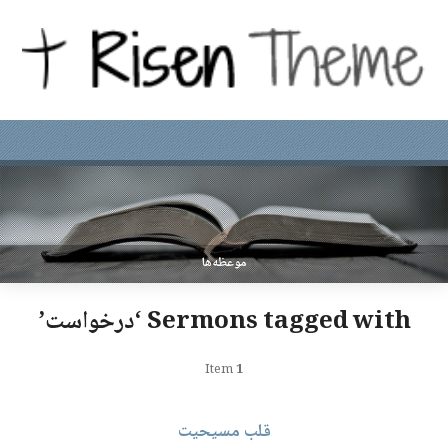
موعظه‌ها
Sermons tagged with ‘درخواست’
Item
1
قلب مسیحیت