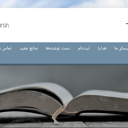
urch
یسای ما
هدایا
ثبت‌نام
دست نوشته‌ها
منابع مفید
تماس با