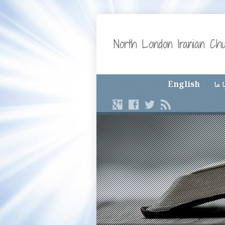
North London Iranian Ch
 ما
English