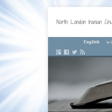
North London Iranian Ch
 ما
English