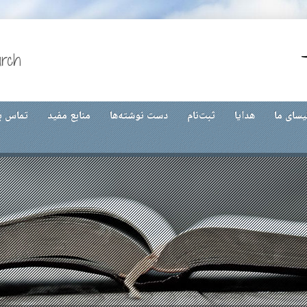
urch
یسای ما
هدایا
ثبت‌نام
دست نوشته‌ها
منابع مفید
تماس با