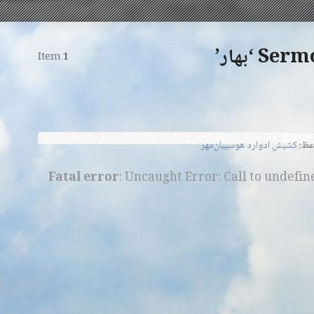
 ‘بهار’
Item
1
عظ:
کشیش ادوارد هوسپیان‌مهر
Fatal error
: Uncaught Error: Call to undefi