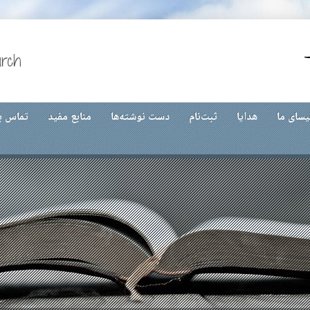
urch
یسای ما
هدایا
ثبت‌نام
دست نوشته‌ها
منابع مفید
تماس با