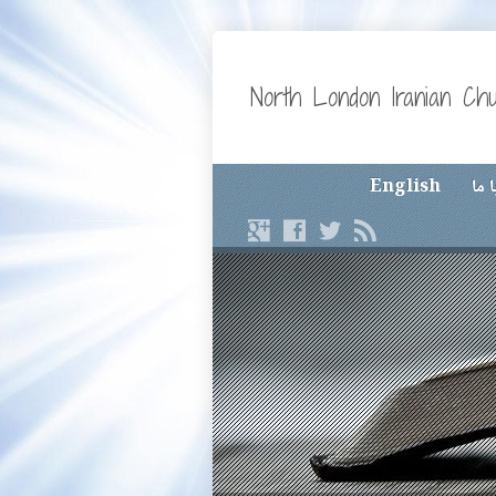
North London Iranian Ch
 ما
English