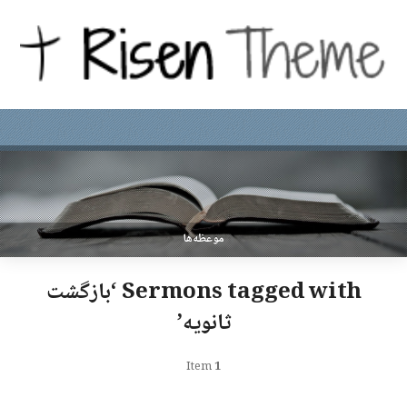
موعظه‌ها
Sermons tagged with ‘بازگشت
ثانویه’
Item
1