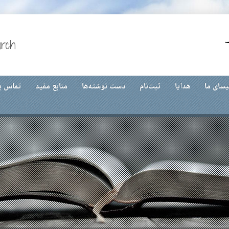
urch
یسای ما
هدایا
ثبت‌نام
دست نوشته‌ها
منابع مفید
تماس با