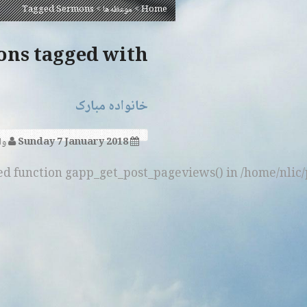
Home
>
موعظه‌ها
>
Tagged Sermons
Sermons tagged with 
خانواده مبارک
Sunday 7 January 2018
وا
ned function gapp_get_post_pageviews() in /home/nlic