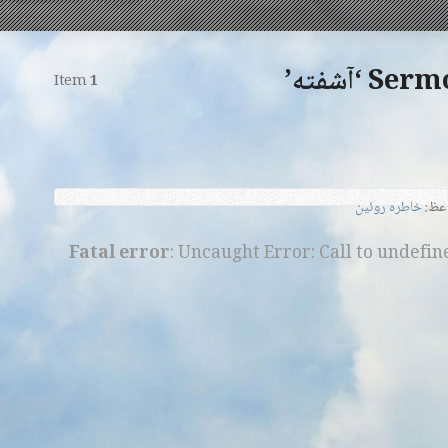
‘آشفته’
Item
1
عظ:
خاطره روئین
Fatal error
: Uncaught Error: Call to undefi