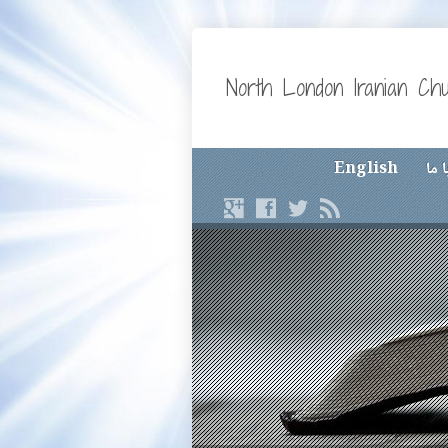
North London Iranian Ch
 ما
English