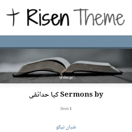
موعظه‌ها
Sermons by کیا حدائقی
Item
1
شبان نیکو